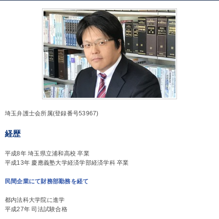
埼玉弁護士会所属(登録番号53967)
経歴
平成8年 埼玉県立浦和高校 卒業
平成13年 慶應義塾大学経済学部経済学科 卒業
民間企業にて財務部勤務を経て
都内法科大学院に進学
平成27年 司法試験合格